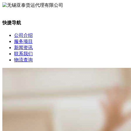
快捷导航
公司介绍
服务项目
新闻资讯
联系我们
物流查询