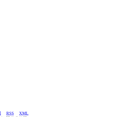
图
RSS
XML