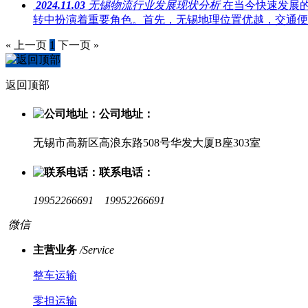
2024.11.03
无锡物流行业发展现状分析
在当今快速发展
转中扮演着重要角色。首先，无锡地理位置优越，交通便
« 上一页
1
下一页 »
返回顶部
公司地址：
无锡市高新区高浪东路508号华发大厦B座303室
联系电话：
19952266691 19952266691
微信
主营业务
/Service
整车运输
零担运输